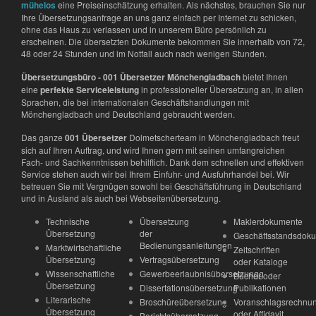
mühelos
eine Preiseinschätzung erhalten. Als nächstes, brauchen Sie nur
Ihre Übersetzungsanfrage an uns ganz einfach per Internet zu schicken,
ohne das Haus zu verlassen und in unserem Büro persönlich zu
erscheinen. Die übersetzten Dokumente bekommen Sie innerhalb von 72,
48 oder 24 Stunden und im Notfall auch nach wenigen Stunden.
Übersetzungsbüro - 001 Übersetzer Mönchengladbach
bietet Ihnen
eine
perfekte Serviceleistung
in professioneller Übersetzung an, in allen
Sprachen, die bei internationalen Geschäftshandlungen mit
Mönchengladbach und Deutschland gebraucht werden.
Das ganze
001 Übersetzer
Dolmetscherteam in Mönchengladbach freut
sich auf Ihren Auftrag, und wird Ihnen gern mit seinen umfangreichen
Fach- und Sachkenntnissen behilflich. Dank dem schnellen und effektiven
Service stehen auch wir bei Ihrem Einfuhr- und Ausfuhrhandel bei. Wir
betreuen Sie mit Vergnügen sowohl bei Geschäftsführung in Deutschland
und in Ausland als auch bei Webseitenübersetzung.
Technische
Übersetzung
Maklerdokumente
Übersetzung
der
Geschäftsstandsdok
Bedienungsanleitungen
Marktwirtschaftliche
Zeitschriften
Übersetzung
Vertragsübersetzung
oder Kataloge
Wissenschaftliche
Gewerbeerlaubnisübersetzungg
Bücher oder
Übersetzung
Dissertationsübersetzung
Publikationen
Literarische
Broschüreübersetzung
Voranschlagsrechnu
Übersetzung
oder Affidavit
Berichtsübersetzung