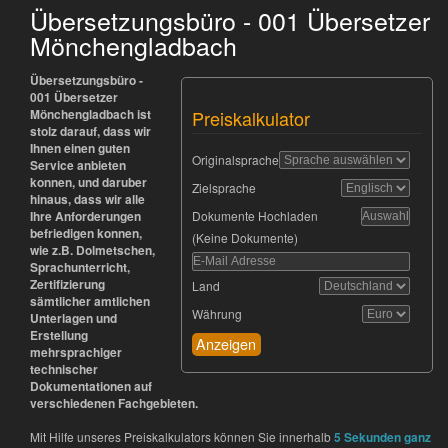
Übersetzungsbüro - 001 Übersetzer
Mönchengladbach
Übersetzungsbüro -
001 Übersetzer
Mönchengladbach ist
Preiskalkulator
stolz darauf, dass wir
Ihnen einen guten
Originalsprache
Service anbieten
konnen, und daruber
Zielsprache
hinaus, dass wir alle
Ihre Anforderungen
Dokumente Hochladen
befriedigen konnen,
(Keine Dokumente)
wie z.B. Dolmetschen,
Sprachunterricht,
Zertifizierung
Land
sämtlicher amtlichen
Währung
Unterlagen und
Erstellung
Anzeigen
mehrsprachiger
technischer
Dokumentationen auf
verschiedenen Fachgebieten.
Mit Hilfe unseres Preiskalkulators können Sie innerhalb
5 Sekunden ganz