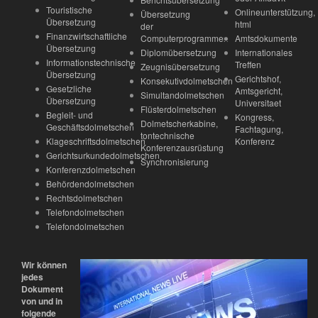
Touristische
Onlineunterstützung,
Übersetzung
Übersetzung
html
der
Finanzwirtschaftliche
Computerprogrammen
Amtsdokumente
Übersetzung
Diplomübersetzung
Internationales
Informationstechnische
Treffen
Zeugnisübersetzung
Übersetzung
Gerichtshof,
Konsekutivdolmetschen
Gesetzliche
Amtsgericht,
Simultandolmetschen
Übersetzung
Universitaet
Flüsterdolmetschen
Begleit- und
Kongress,
Dolmetscherkabine,
Geschäftsdolmetschen
Fachtagung,
tontechnische
Klageschriftsdolmetschen
Konferenz
Konferenzausrüstung
Gerichtsurkundedolmetschen
Synchronisierung
Konferenzdolmetschen
Behördendolmetschen
Rechtsdolmetschen
Telefondolmetschen
Telefondolmetschen
Wir können
jedes
Dokument
von und in
folgende